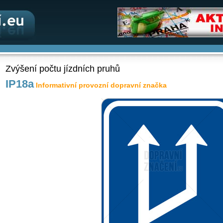
Zvýšení počtu jízdních pruhů
IP18a
Informativní provozní dopravní značka